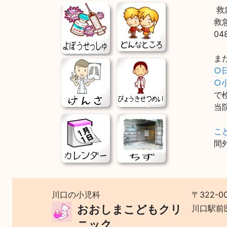
救
救
04
ま
○
○
で
当
こ
間
川口の小児科
〒322-0
おおしまこどもクリ
川口駅前
ニック