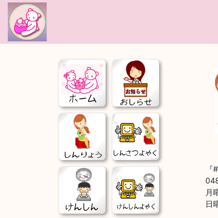
!-- Google tag (gtag.js) -->
『
04
月
日