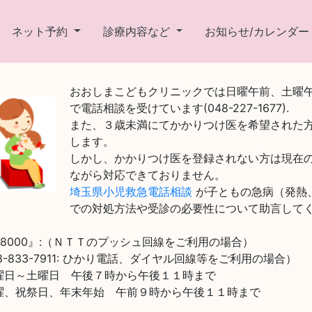
ネット予約
診療内容など
お知らせ/カレンダ
おおしまこどもクリニックでは日曜午前、土曜
で電話相談を受けています(048-227-1677).
また、３歳未満にてかかりつけ医を希望された
します。
しかし、かかりつけ医を登録されない方は現在
ながら対応できておりません。
埼玉県小児救急電話相談
が子ともの急病（発熱
での対処方法や受診の必要性について助言して
#8000』:（ＮＴＴのプッシュ回線をご利用の場合）
8-833-7911: ひかり電話、ダイヤル回線等をご利用の場合）
曜日～土曜日 午後７時から午後１１時まで
曜、祝祭日、年末年始 午前９時から午後１１時まで