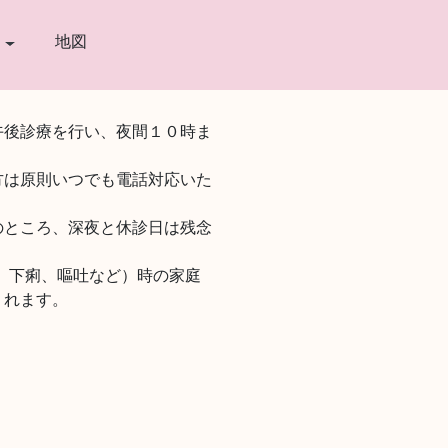
地図
ー
午後診療を行い、夜間１０時ま
方は原則いつでも電話対応いた
のところ、深夜と休診日は残念
、下痢、嘔吐など）時の家庭
くれます。