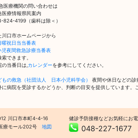
急医療機関の問い合わせは
急医療情報県民案内
8-824-4199（歯科は除＜）
た川口市ホームページから
日曜祝日当当番表
小児夜間救急診療当番表
検索できます。
院の当番日は,
カレンダー
を参考にしてください。
どもの救急（社団法人 日本小児科学会）
夜間や休日などの診
外に病院を受診するかどうか、判断の目安を提供しています。
012 川口市本町4-4-16
健診予防接種などお気軽にお電
医療モール202号
地図
048-227-1677