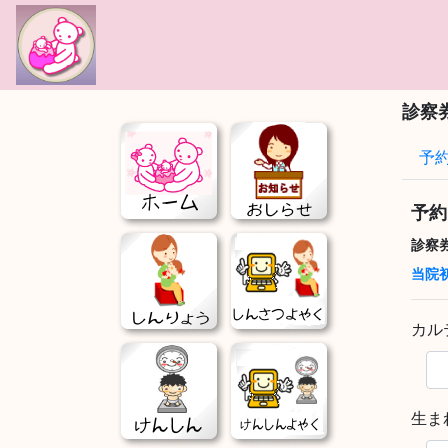
!-- Google tag (gtag.js) -->
診察
予
予約
診察
当院
カル
生ま