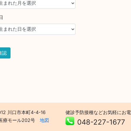
日
012 川口市本町4-4-16
健診予防接種などお気軽にお電
医療モール202号
地図
048-227-1677